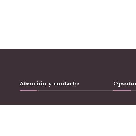
Atención y contacto
Oportun
Hazte socio
Sobre Cani
Pide cita
Trabaja c
Contacto
Jóvenes Ta