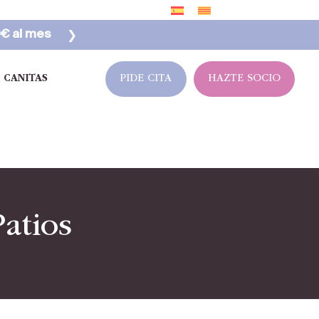
❯
0€ al mes
 CANITAS
atios