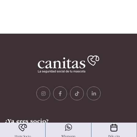
¿Ya eres socio?
Descárgate aquí la nueva App de Canitas.
Hazte Socio
Whatsapp
Pide cita