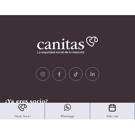
¿Ya eres socio?
Descárgate aquí la nueva App de Canitas.
Hazte Socio
Whatsapp
Pide cita