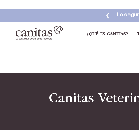
❮
La segur
¿QUÉ ES CANITAS?
Canitas Veteri