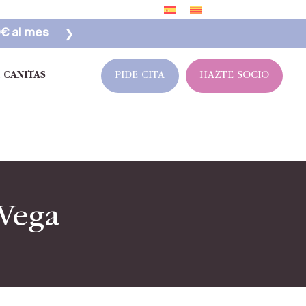
❯
0€ al mes
 CANITAS
 Vega