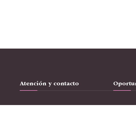
Atención y contacto
Oportun
Hazte socio
Sobre Cani
Pide cita
Trabaja c
Contacto
Jóvenes Ta