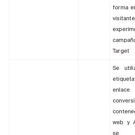
forma e
visitant
experim
campa
Target
Se util
etiqu
enla
conver
contene
web y 
se p