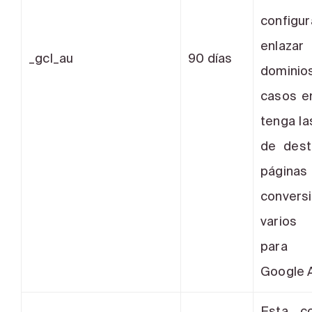
configu
enlaza
_gcl_au
90 días
dominios
casos e
tenga la
de dest
pági
conver
varios 
para
Google 