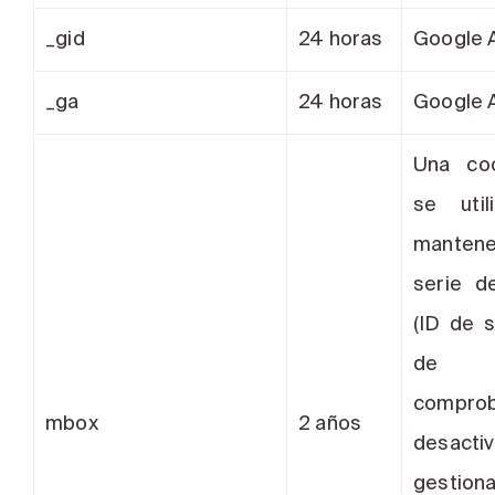
_gid
24 horas
Google A
_ga
24 horas
Google A
Una co
se util
mante
serie d
(ID de s
de
compr
mbox
2 años
desacti
gesti