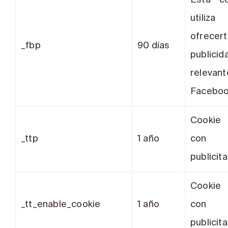
Esta c
utili
ofrecer
_fbp
90 días
public
relev
Faceboo
Cookie 
_ttp
1 año
con 
publicita
Cookie 
_tt_enable_cookie
1 año
con 
publicita