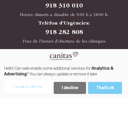
918 310 010
Horari: dimarts a dissabte de 9:00 h a 18:00 h.
Telèfon d’Urgències:
918 282 808
Fora de l’horari d’obertura de les clíniques
©2025 CANITAS
|
|
Condicions del servei
Política de privacitat
Cookies
Hello! Can web enable some additional services for
Analytics &
? You can always update or remove it later.
Advertising
I want to choose
I decline
That's ok